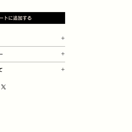
ートに追加する
てください。サイズ、素材、取扱説
ー
徴やおすすめのポイントなどを説明
を入力してください。顧客が商品に
て
や、不備があった場合に行う手続き
ましょう。内容を明確にすることで
要時間、梱包など、商品の配送に関
得し、安心して商品を購入していた
ください。配送情報を明確にするこ
を獲得し、安心して商品を購入して