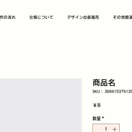
作の流れ
仕様について
デザイン台紙販売
その他関
商品名
SKU： 36661537613
価
￥8
格
数量
*